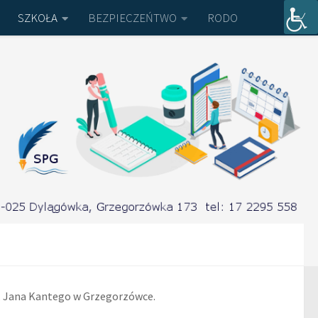
SZKOŁA
BEZPIECZEŃTWO
RODO
św. Jana Kantego w Grzegorzówce.