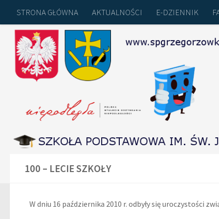
STRONA GŁÓWNA
AKTUALNOŚCI
E-DZIENNIK
F
Przejdź do treści
KONTAKT
FINANSE
BIP
100 – LECIE SZKOŁY
W dniu 16 października 2010 r. odbyły się uroczystości 