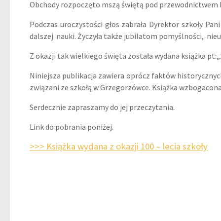
Obchody rozpoczęto mszą świętą pod przewodnictwem ks.
Podczas uroczystości głos zabrała Dyrektor szkoły Pan
dalszej nauki. Życzyła także jubilatom pomyślności, ni
Z okazji tak wielkiego święta została wydana książka pt:
„
Niniejsza publikacja zawiera oprócz faktów historyczny
związani ze szkołą w Grzegorzówce. Książka wzbogacona je
Serdecznie zapraszamy do jej przeczytania.
Link do pobrania poniżej.
>>> Książka wydana z okazji 100 – lecia szkoły