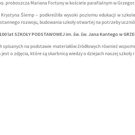
 proboszcza Mariana Fortuny w kościele parafialnym w Grzegorz
i Krystyna Ślemp – podkreśliła wysoki poziomu edukacji w szko
eustannego rozwoju, budowania szkoły otwartej na potrzeby uczni
100 lat SZKOŁY PODSTAWOWEJ im. św. św. Jana Kantego w GR
ch spisanych na podstawie materiałów źródłowych również wspomnie
st o zdjęcia, które są skarbnicą wiedzy o dziejach naszej szkoły 