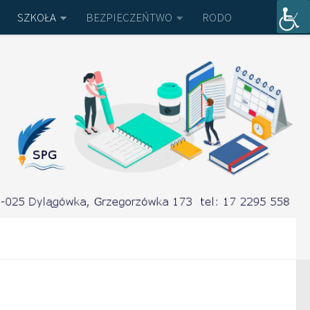
SZKOŁA
BEZPIECZEŃTWO
RODO