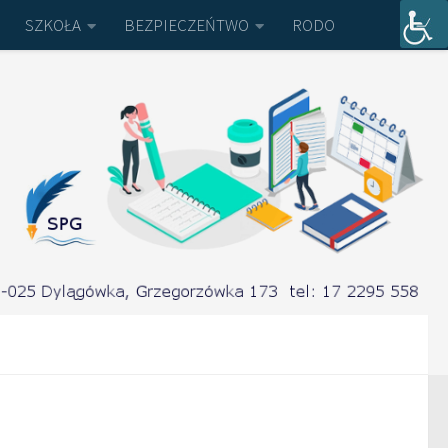
SZKOŁA
BEZPIECZEŃTWO
RODO