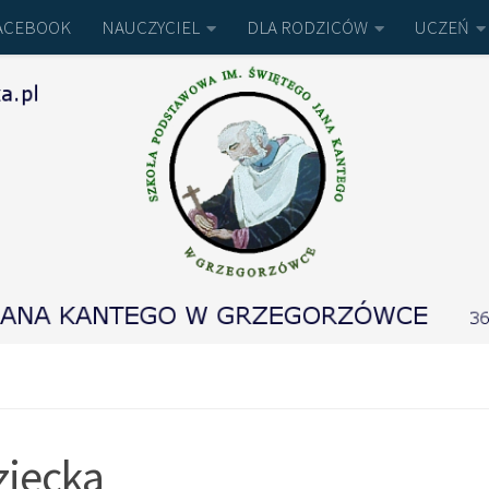
ACEBOOK
NAUCZYCIEL
DLA RODZICÓW
UCZEŃ
ziecka