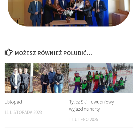
MOŻESZ RÓWNIEŻ POLUBIĆ…
Listopad
Tylicz Ski – dwudniowy
wyjazd na narty
11 LISTOPADA 2023
1 LUTEGO 2025