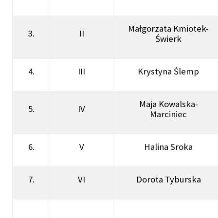
Małgorzata Kmiotek-
3.
II
Świerk
4.
III
Krystyna Ślemp
Maja Kowalska-
5.
IV
Marciniec
6.
V
Halina Sroka
7.
VI
Dorota Tyburska