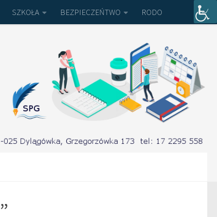
SZKOŁA
BEZPIECZEŃTWO
RODO
”