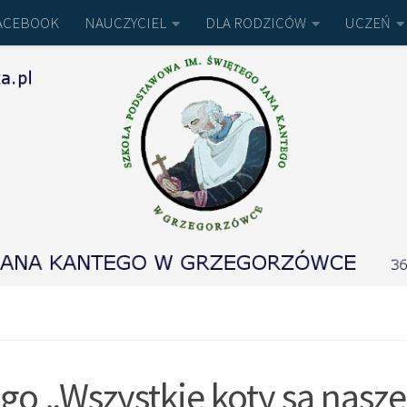
ACEBOOK
NAUCZYCIEL
DLA RODZICÓW
UCZEŃ
go „Wszystkie koty są nasze