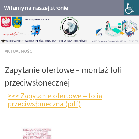
Witamy na naszej stronie
Przejdź do treści
AKTUALNOŚCI
Zapytanie ofertowe – montaż folii
przeciwsłonecznej
>>> Zapytanie ofertowe – folia
przeciwsłoneczna (pdf)