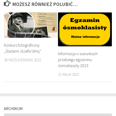
MOŻESZ RÓWNIEŻ POLUBIĆ…
Konkurs fotograficzny
„Śladami Józefa Ulmy”
Informacja o warunkach
przebiegu egzaminu
28 PAŹDZIERNIKA 2022
ósmoklasisty 2023
15 MAJA 2023
ARCHIWUM