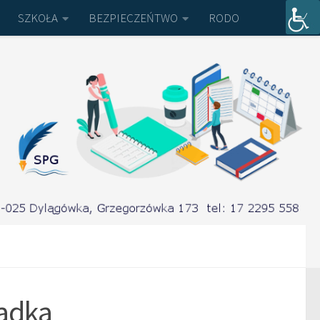
SZKOŁA
BEZPIECZEŃTWO
RODO
iadka