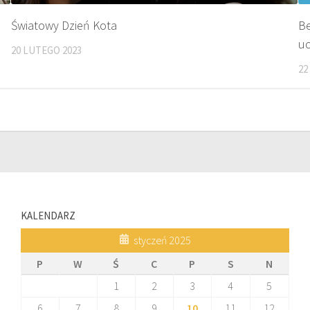
Światowy Dzień Kota
Be
uc
20 LUTEGO 2023
22
KALENDARZ
styczeń 2025
P
W
Ś
C
P
S
N
1
2
3
4
5
6
7
8
9
10
11
12