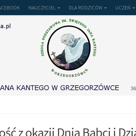
ACEBOOK
NAUCZYCIEL
DLA RODZICÓW
UCZEŃ
ść z okazji Dnia Babci i Dz