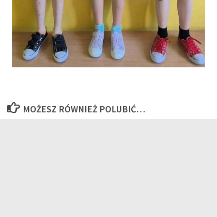
MOŻESZ RÓWNIEŻ POLUBIĆ…
Życzenia Świąteczne
Opłaty za żywienie – miesiąc
23 GRUDNIA 2022
listopad