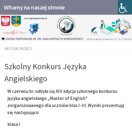
Witamy na naszej stronie
Przejdź do treści
AKTUALNOŚCI
Szkolny Konkurs Języka
Angielskiego
W czerwcu br. odbyła się XIII edycja szkolnego konkursu
języka angielskiego „Master of English”
zorganizowanego dla uczniów klas I-III. Wyniki prezentują
się następująco:
klasa I