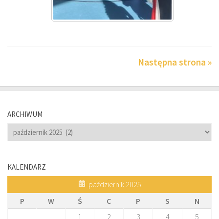
Następna strona »
ARCHIWUM
Archiwum
KALENDARZ
październik 2025
P
W
Ś
C
P
S
N
1
2
3
4
5