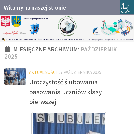
Witamy na naszej stronie
Przejdź do treści
MIESIĘCZNE ARCHIWUM:
PAŹDZIERNIK
2025
AKTUALNOŚCI
27 PAŹDZIERNIKA 2025
Uroczystość ślubowania i
pasowania uczniów klasy
pierwszej