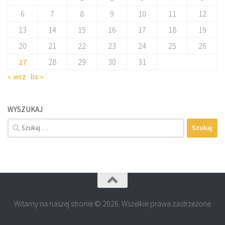
6
7
8
9
10
11
12
13
14
15
16
17
18
19
20
21
22
23
24
25
26
27
28
29
30
31
« wrz
lis »
WYSZUKAJ
Szukaj:
Witamy na naszej stronie © 2026. Wszelkie prawa zastrzeżone