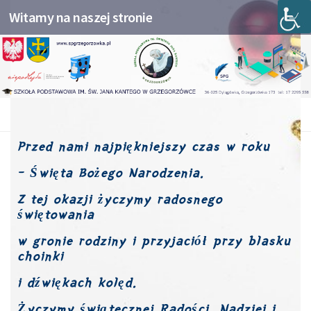
Witamy na naszej stronie
Przejdź do treści
AKTUALNOŚCI
Przed nami najpiękniejszy czas w roku
Życzenia z okazji Świąt Bożego
– Święta Bożego Narodzenia.
Narodzenia
Z tej okazji życzymy radosnego
świętowania
w gronie rodziny
i przyjaciół przy blasku
choinki
i dźwiękach kolęd.
Życzymy świątecznej Radości, Nadziei i