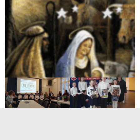
MOŻESZ RÓWNIEŻ POLUBIĆ…
Narodowe Czytanie 2023 –
Rozstrzygnięcie szkolnego
GOK Hyżne
konkursu na prezentację
multimedialną o Św. Janie
3 PAŹDZIERNIKA 2023
Kantym.