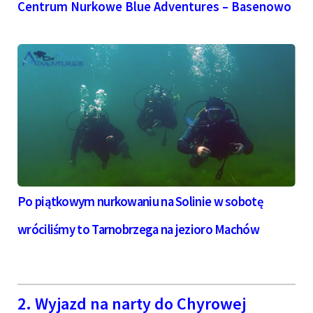
Centrum Nurkowe Blue Adventures – Basenowo
Po piątkowym nurkowaniu na Solinie w sobotę
wróciliśmy to Tarnobrzega na jezioro Machów
2. Wyjazd na narty do Chyrowej