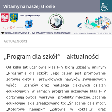
Witamy na naszej stronie
Przejdź do treści
AKTUALNOŚCI
„Program dla szkół” – aktualności
Od kilku lat uczniowie klas I- V biorą udział w unijnym
„Programie dla szkół”. Jego celem jest promowanie
zdrowej diety i prawidłowych nawyków żywieniowych
wśród uczniów oraz realizacja ciekawych działań
edukacyjnych. W ramach programu uczniowie klas I- V
otrzymują owoce, warzywa i produkty mleczne. Zadania
edukacyjne jakie zrealizowano to: „Śniadanie daje moc”,
„Kolorowe Kanapki”, „Zdrowie w koktajlu” oraz