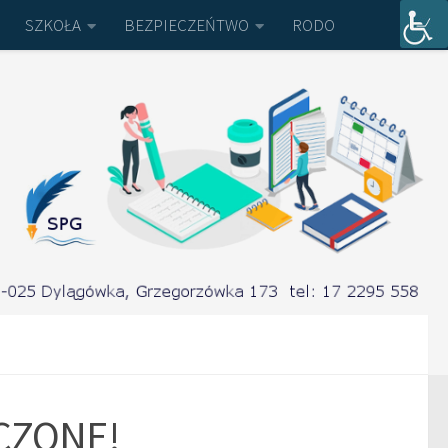
SZKOŁA
BEZPIECZEŃTWO
RODO
CZONE!