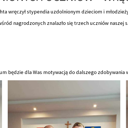
chta wręczył stypendia uzdolnionym dzieciom i młodzież
śród nagrodzonych znalazło się trzech uczniów naszej s
um będzie dla Was motywacją do dalszego zdobywania wi