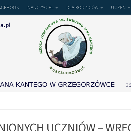
ACEBOOK
NAUCZYCIEL
DLA RODZICÓW
UCZEŃ
LNIONYCH UCZNIÓW – WRĘ