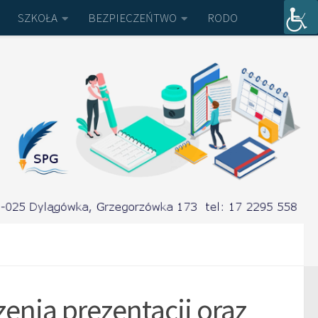
SZKOŁA
BEZPIECZEŃTWO
RODO
enia prezentacji oraz