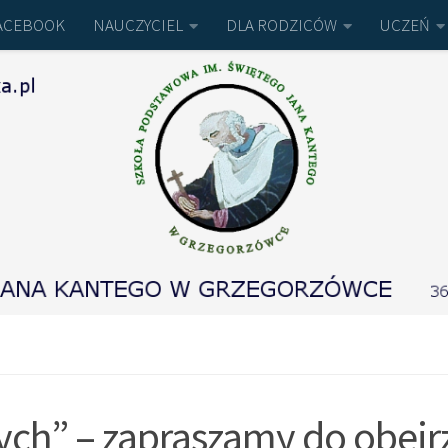
ACEBOOK
NAUCZYCIEL
DLA RODZICÓW
UCZEŃ
ych” – zapraszamy do obejrz