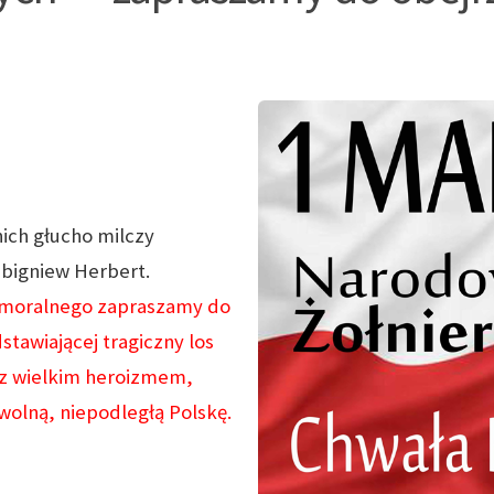
nich głucho milczy
Zbigniew Herbert.
u moralnego zapraszamy do
tawiającej tragiczny los
 z wielkim heroizmem,
wolną, niepodległą Polskę.