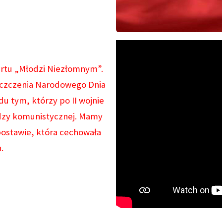
rtu „Młodzi Niezłomnym”.
uczczenia Narodowego Dnia
u tym, którzy po II wojnie
ładzy komunistycznej. Mamy
ostawie, która cechowała
.