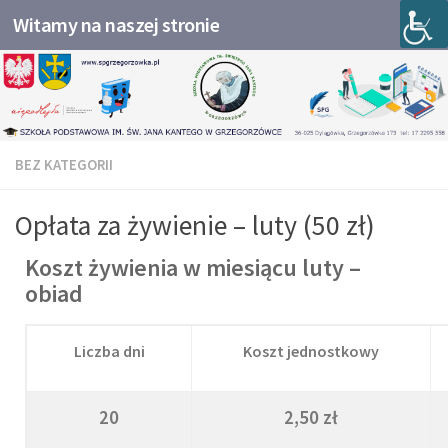
Witamy na naszej stronie
Przejdź do treści
BEZ KATEGORII
Opłata za żywienie – luty (50 zł)
Koszt żywienia w miesiącu luty –
obiad
Liczba dni
Koszt jednostkowy
20
2,50 zł