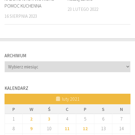
POMOC KUCHENNA
23 LUTEGO 2022
16 SIERPNIA 2023
ARCHIWUM
Archiwum
KALENDARZ
luty 2021
P
W
Ś
C
P
S
N
1
2
3
4
5
6
7
8
9
10
11
12
13
14