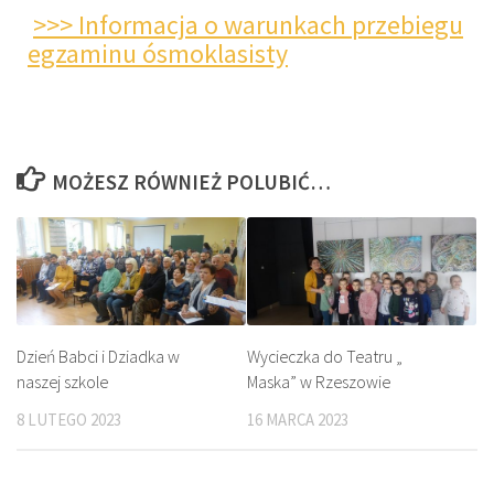
>>> Informacja o warunkach przebiegu
egzaminu ósmoklasisty
MOŻESZ RÓWNIEŻ POLUBIĆ…
Dzień Babci i Dziadka w
Wycieczka do Teatru „
naszej szkole
Maska” w Rzeszowie
8 LUTEGO 2023
16 MARCA 2023